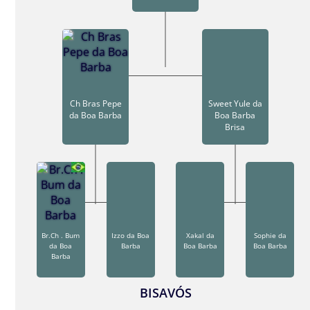
Ch Bras Pepe
Sweet Yule da
da Boa Barba
Boa Barba
Brisa
Br.Ch . Bum
Izzo da Boa
Xakal da
Sophie da
da Boa
Barba
Boa Barba
Boa Barba
Barba
BISAVÓS