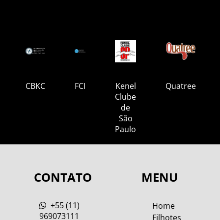
CBKC
FCI
Kenel
Quatree
Clube
de
São
Paulo
CONTATO
MENU
+55 (11)
Home
969073111
Filhotes