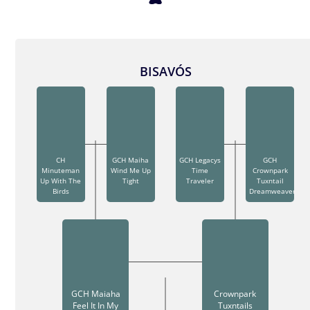
BISAVÓS
CH
GCH Maiha
GCH Legacys
GCH
Minuteman
Wind Me Up
Time
Crownpark
Up With The
Tight
Traveler
Tuxntail
Birds
Dreamweaver
GCH Maiaha
Crownpark
Feel It In My
Tuxntails