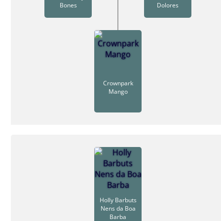
Bones
Dolores
Crownpark
Mango
Holly Barbuts
Nens da Boa
Barba